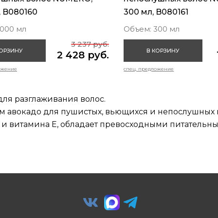
, B080160
300 мл, B080161
1000 мл
Объем: 300 мл
3 237 руб.
КОРЗИНУ
В КОРЗИНУ
2 428 руб.
ожение
спец. предложение
ля разглаживания волос.
м авокадо для пушистых, вьющихся и непослушных 
 и витамина Е, обладает превосходными питатель