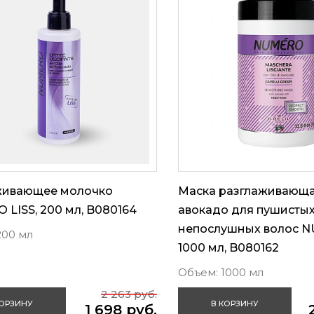
живающее молочко
Маска разглаживающа
LISS, 200 мл, B080164
авокадо для пушистых
непослушных волос 
200 мл
1000 мл, B080162
Объем: 1000 мл
2 263 руб.
КОРЗИНУ
В КОРЗИНУ
1 698 руб.