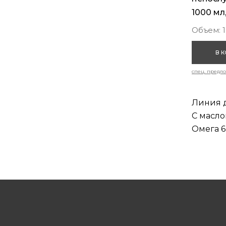
1000 мл
Объем: 
В 
спец. предл
Линия д
С масло
Омега 6