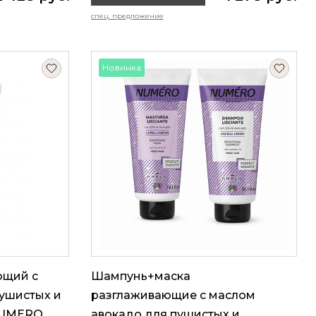
спец. предложение
Новинка
ющий с
Шампунь+маска
пушистых и
разглаживающие с маслом
NUMERO,
авокадо для пушистых и