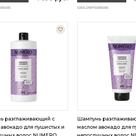
ожение
спец. предложение
ь разглаживающий с
Шампунь разглажива
авокадо для пушистых и
маслом авокадо для 
ушных волос NUMERO,
непослушных волос 