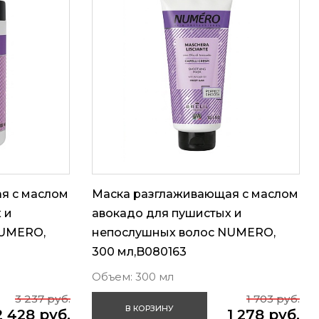
я с маслом
Маска разглаживающая с маслом
 и
авокадо для пушистых и
NUMERO,
непослушных волос NUMERO,
300 мл,B080163
Объем: 300 мл
3 237 руб.
1 703 руб.
В КОРЗИНУ
2 428 руб.
1 278 руб.