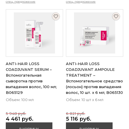
спец. предложение
спец. предложение
ANTI-HAIR LOSS
ANTI-HAIR LOSS
COADJUVANT SERUM –
COADJUVANT AMPOULE
Вспомогательная
TREATMENT –
сыворотка против
Вспомогательное средство
выпадения волос, 100 мл;
(лосьон) против выпадения
B065129
волос, 10 шт. х 6 мл; B065130
Объем: 100 мл
Объем: 10 шт х 6 мл
5 948 руб.
6 821 руб.
4 461 руб.
5 116 руб.