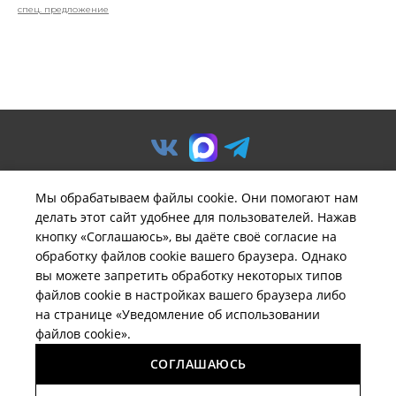
спец. предложение
Мы обрабатываем файлы cookie. Они помогают нам
делать этот сайт удобнее для пользователей. Нажав
© ООО «Предприятие «Удача».
кнопку «Соглашаюсь», вы даёте своё согласие на
Политика обработки
обработку файлов cookie вашего браузера. Однако
персональных данных
вы можете запретить обработку некоторых типов
файлов cookie в настройках вашего браузера либо
Вся информация на сайте
brelil-russia.ru
имеет
на странице «Уведомление об использовании
исключительно информационный характер и не может
файлов cookie».
быть определена как публичная оферта ни при каких
обстоятельствах.
СОГЛАШАЮСЬ
Поддержка сайта