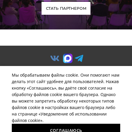
СТАТЬ ПАРТНЕРОМ
Мы обрабатываем файлы cookie. Они помогают нам
делать этот сайт удобнее для пользователей. Нажав
© ООО «Предприятие «Удача».
кнопку «Соглашаюсь», вы даёте своё согласие на
Политика обработки
обработку файлов cookie вашего браузера. Однако
персональных данных
вы можете запретить обработку некоторых типов
файлов cookie в настройках вашего браузера либо
Вся информация на сайте
brelil-russia.ru
имеет
на странице «Уведомление об использовании
исключительно информационный характер и не может
файлов cookie».
быть определена как публичная оферта ни при каких
обстоятельствах.
СОГЛАШАЮСЬ