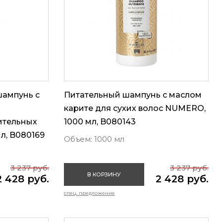
ампунь с
Питательный шампунь с маслом
карите для сухих волос NUMERO,
ительных
1000 мл, B080143
л, B080169
Объем: 1000 мл
3 237 руб.
3 237 руб.
В КОРЗИНУ
2 428 руб.
2 428 руб.
спец. предложение