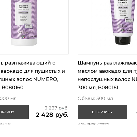
ь разглаживающий с
Шампунь разглажива
авокадо для пушистых и
маслом авокадо для 
ушных волос NUMERO,
непослушных волос 
, B080160
300 мл, B080161
1000 мл
Объем: 300 мл
3 237 руб.
КОРЗИНУ
В КОРЗИНУ
2 428 руб.
ожение
спец. предложение