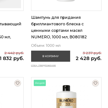
Шампунь для придания
утывающий
бриллиантового блеска с
ценными сортами масел
0 мл,
NUMERO, 1000 мл, B080182
Объем: 1000 мл
2 442 руб.
3 237 руб.
В КОРЗИНУ
1 832 руб.
2 428 руб.
спец. предложение
Акция