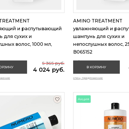
 TREATMENT
AMINO TREATMENT
яющий и распутывающий
увлажняющий и расп
 для сухих и
шампунь для сухих и
шных волос, 1000 мл,
непослушных волос, 25
B065152
1000 мл
Объем: 250 мл
5 365 руб.
КОРЗИНУ
В КОРЗИНУ
4 024 руб.
ожение
спец. предложение
Акция