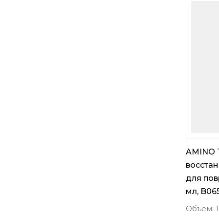
AMINO
восста
для пов
мл, B06
Объем: 