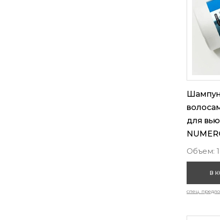
для шатенок (
3
)
Шампун
волосам
для вью
NUMERO,
Объем: 
В 
спец. предл