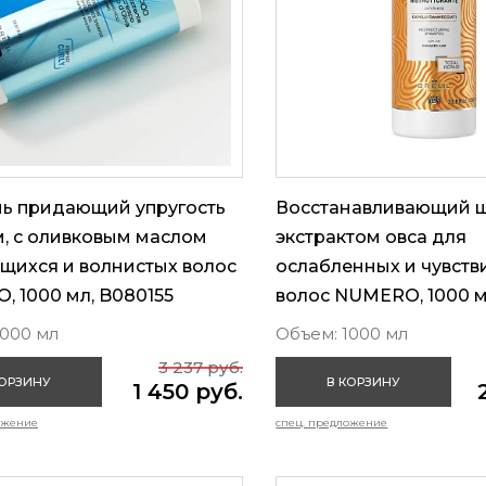
ь придающий упругость
Восстанавливающий ш
, с оливковым маслом
экстрактом овса для
щихся и волнистых волос
ослабленных и чувств
 1000 мл, B080155
волос NUMERO, 1000 м
1000 мл
Объем: 1000 мл
3 237 руб.
КОРЗИНУ
В КОРЗИНУ
1 450 руб.
ожение
спец. предложение