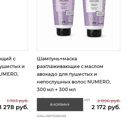
ющий с
Шампунь+маска
пушистых и
разглаживающие с маслом
NUMERO,
авокадо для пушистых и
непослушных волос NUMERO,
300 мл + 300 мл
Объем: 300 мл + 300 мл
1 703 руб.
2 896 руб.
В КОРЗИНУ
1 278 руб.
2 172 руб.
спец. предложение