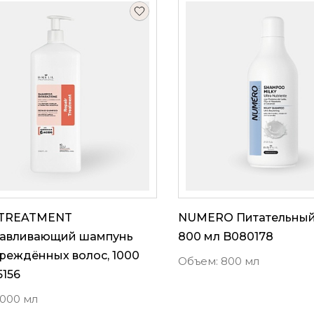
 TREATMENT
NUMERO Питательный
навливающий шампунь
800 мл B080178
реждённых волос, 1000
Объем: 800 мл
5156
1000 мл