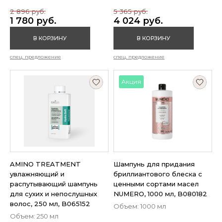
2 896 руб.
5 365 руб.
1 780 руб.
4 024 руб.
В КОРЗИНУ
В КОРЗИНУ
спец. предложение
спец. предложение
Акция
AMINO TREATMENT
Шампунь для придания
увлажняющий и
бриллиантового блеска с
распутывающий шампунь
ценными сортами масел
для сухих и непослушных
NUMERO, 1000 мл, B080182
волос, 250 мл, B065152
Объем: 1000 мл
Объем: 250 мл