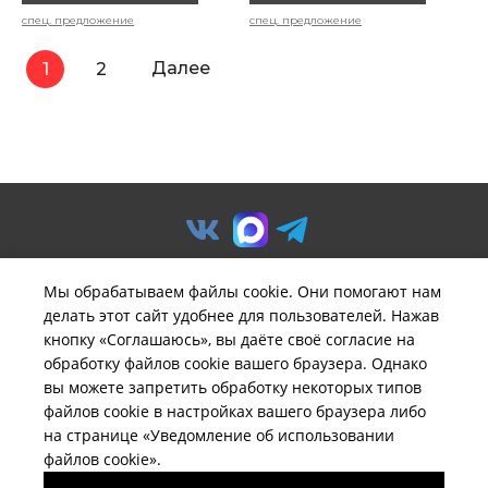
спец. предложение
спец. предложение
Далее
1
2
Мы обрабатываем файлы cookie. Они помогают нам
делать этот сайт удобнее для пользователей. Нажав
© ООО «Предприятие «Удача».
кнопку «Соглашаюсь», вы даёте своё согласие на
Политика обработки
обработку файлов cookie вашего браузера. Однако
персональных данных
вы можете запретить обработку некоторых типов
файлов cookie в настройках вашего браузера либо
Вся информация на сайте
brelil-russia.ru
имеет
на странице «Уведомление об использовании
исключительно информационный характер и не может
файлов cookie».
быть определена как публичная оферта ни при каких
обстоятельствах.