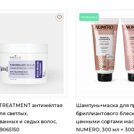
Новинка
TREATMENT антижёлтая
Шампунь+маска для 
ля светлых,
бриллиантового блеск
анных и седых волос,
ценными сортами мас
 B065150
NUMERO, 300 мл + 300