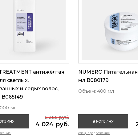
TREATMENT антижёлтая
NUMERO Питательная 
ля светлых,
мл B080179
анных и седых волос,
Объем: 400 мл
, B065149
1000 мл
5 365 руб.
КОРЗИНУ
В КОРЗИНУ
4 024 руб.
ожение
спец. предложение