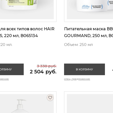
ля всех типов волос HAIR
Питательная маска B
, 220 мл, B065134
GOURMAND, 250 мл, B
20 мл.
Объем: 250 мл
3 338 руб.
КОРЗИНУ
В КОРЗИНУ
2 504 руб.
ожение
спец. предложение