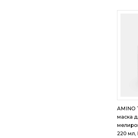
AMINO 
маска д
мелиров
220 мл,