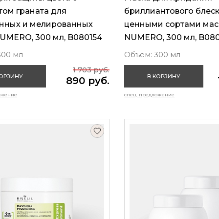
том граната для
бриллиантового блеск
нных и мелированных
ценными сортами мас
UMERO, 300 мл, B080154
NUMERO, 300 мл, B08
300 мл
Объем: 300 мл
1 703 руб.
КОРЗИНУ
В КОРЗИНУ
890 руб.
ожение
спец. предложение