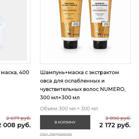
маска, 400
Шампунь+маска с экстрактом
овса для ослабленных и
чувствительных волос NUMЕRO,
300 мл+300 мл
Объем: 300 мл + 300 мл
2 677 руб.
2 896 руб.
В КОРЗИНУ
2 008 руб.
2 172 руб.
спец. предложение