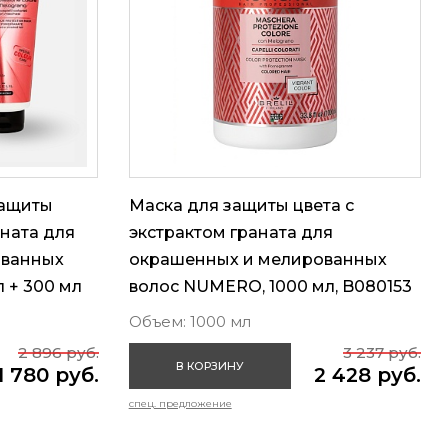
защиты
Маска для защиты цвета с
аната для
экстрактом граната для
ованных
окрашенных и мелированных
 + 300 мл
волос NUMERO, 1000 мл, B080153
Объем: 1000 мл
2 896 руб.
3 237 руб.
В КОРЗИНУ
1 780 руб.
2 428 руб.
спец. предложение