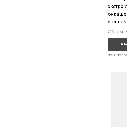
экстрак
окраше
волос N
Объем: 
В 
спец. предл