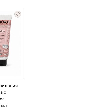
придания
а с
ел
 мл