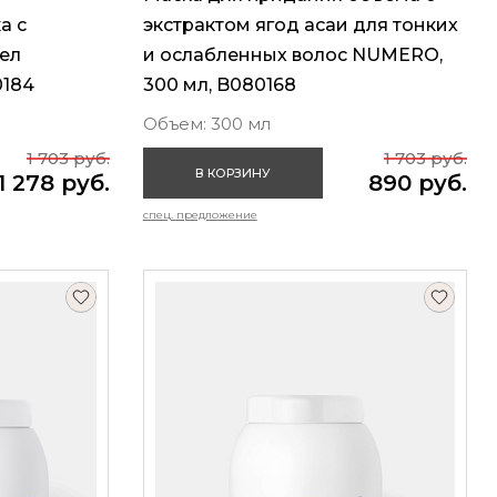
а с
экстрактом ягод асаи для тонких
ел
и ослабленных волос NUMERO,
0184
300 мл, B080168
Объем: 300 мл
1 703 руб.
1 703 руб.
В КОРЗИНУ
1 278 руб.
890 руб.
спец. предложение