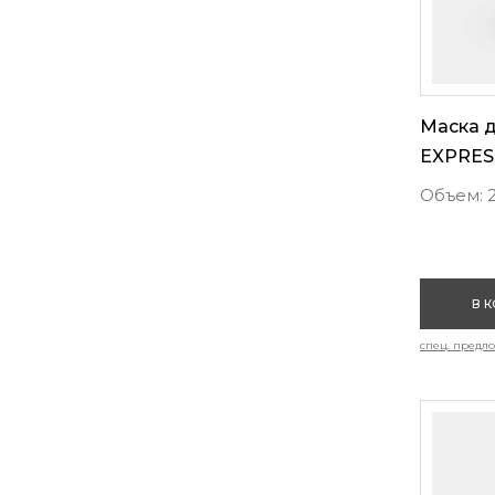
Маска д
EXPRESS
Объем: 2
В 
спец. предл