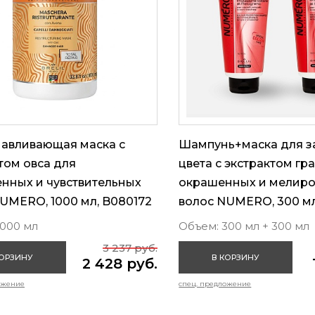
навливающая маска с
Шампунь+маска для 
том овса для
цвета с экстрактом гр
нных и чувствительных
окрашенных и мелир
UMERO, 1000 мл, B080172
волос NUMERO, 300 мл
1000 мл
Объем: 300 мл + 300 мл
3 237 руб.
КОРЗИНУ
В КОРЗИНУ
2 428 руб.
ожение
спец. предложение