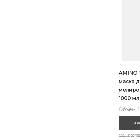
AMINO 
маска д
мелиров
1000 мл
Объем: 
В 
спец. предл