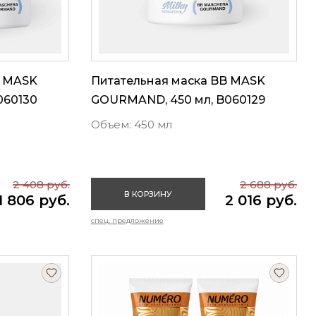
B MASK
Питательная маска BB MASK
060130
GOURMAND, 450 мл, B060129
Объем: 450 мл
2 408 руб.
2 688 руб.
В КОРЗИНУ
1 806 руб.
2 016 руб.
спец. предложение