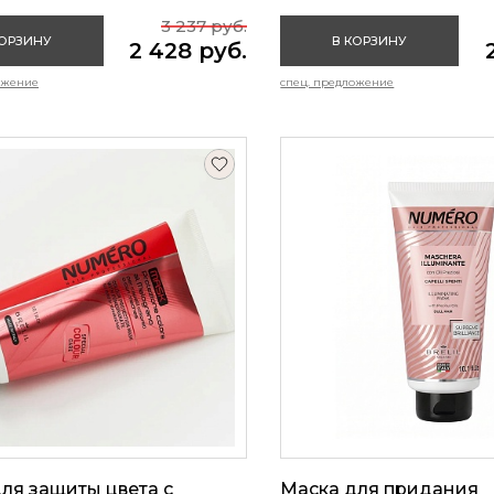
3 237 руб.
КОРЗИНУ
В КОРЗИНУ
2 428 руб.
ожение
спец. предложение
ля защиты цвета с
Маска для придания