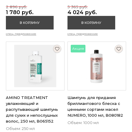
2 896 руб.
5 365 руб.
1 780 руб.
4 024 руб.
В КОРЗИНУ
В КОРЗИНУ
спец. предложение
спец. предложение
Акция
AMINO TREATMENT
Шампунь для придания
увлажняющий и
бриллиантового блеска с
распутывающий шампунь
ценными сортами масел
для сухих и непослушных
NUMERO, 1000 мл, B080182
волос, 250 мл, B065152
Объем: 1000 мл
Объем: 250 мл