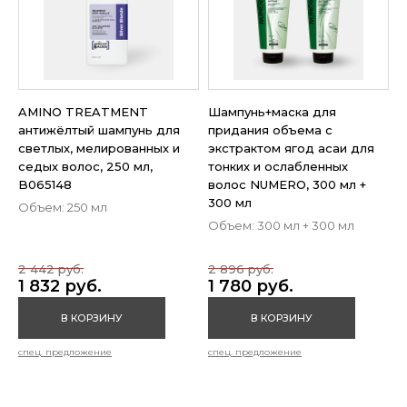
AMINO TREATMENT
Шампунь+маска для
антижёлтый шампунь для
придания объема с
светлых, мелированных и
экстрактом ягод асаи для
седых волос, 250 мл,
тонких и ослабленных
B065148
волос NUMERO, 300 мл +
300 мл
Объем: 250 мл
Объем: 300 мл + 300 мл
2 442 руб.
2 896 руб.
1 832 руб.
1 780 руб.
В КОРЗИНУ
В КОРЗИНУ
спец. предложение
спец. предложение