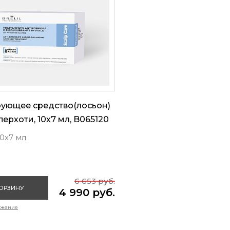
рующее средство(лосьон)
перхоти, 10х7 мл, B065120
0х7 мл
6 653 руб.
КОРЗИНУ
4 990 руб.
ожение