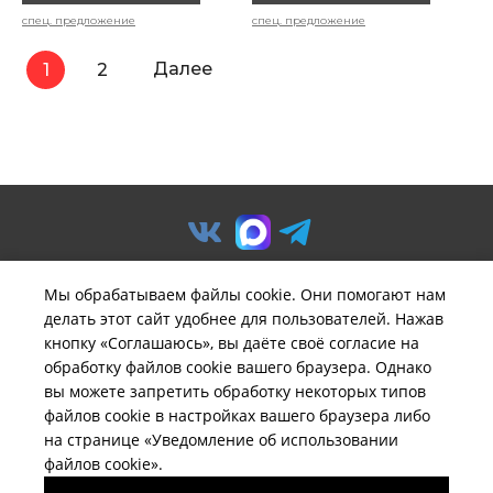
спец. предложение
спец. предложение
Далее
1
2
Мы обрабатываем файлы cookie. Они помогают нам
делать этот сайт удобнее для пользователей. Нажав
© ООО «Предприятие «Удача».
кнопку «Соглашаюсь», вы даёте своё согласие на
Политика обработки
обработку файлов cookie вашего браузера. Однако
персональных данных
вы можете запретить обработку некоторых типов
файлов cookie в настройках вашего браузера либо
Вся информация на сайте
brelil-russia.ru
имеет
на странице «Уведомление об использовании
исключительно информационный характер и не может
файлов cookie».
быть определена как публичная оферта ни при каких
обстоятельствах.