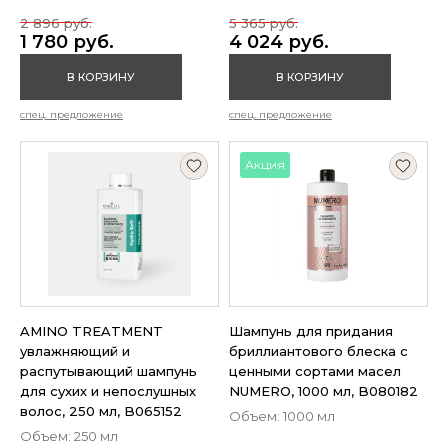
2 896 руб.
5 365 руб.
1 780 руб.
4 024 руб.
В КОРЗИНУ
В КОРЗИНУ
спец. предложение
спец. предложение
Акция
AMINO TREATMENT
Шампунь для придания
увлажняющий и
бриллиантового блеска с
распутывающий шампунь
ценными сортами масел
для сухих и непослушных
NUMERO, 1000 мл, B080182
волос, 250 мл, B065152
Объем: 1000 мл
Объем: 250 мл