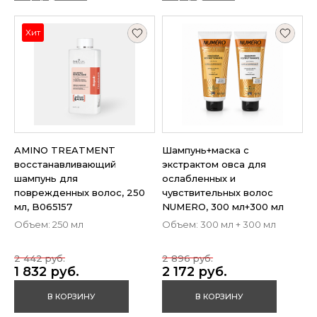
Хит
AMINO TREATMENT
Шампунь+маска с
восстанавливающий
экстрактом овса для
шампунь для
ослабленных и
поврежденных волос, 250
чувствительных волос
мл, B065157
NUMЕRO, 300 мл+300 мл
Объем: 250 мл
Объем: 300 мл + 300 мл
2 442 руб.
2 896 руб.
1 832 руб.
2 172 руб.
В КОРЗИНУ
В КОРЗИНУ