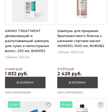
AMINO TREATMENT
Шампунь для придания
увлажняющий и
бриллиантового блеска с
распутывающий шампунь
ценными сортами масел
для сухих и непослушных
NUMERO, 1000 мл, B080182
волос, 250 мл, B065152
Объем: 1000 мл
Объем: 250 мл
2 442 руб.
3 237 руб.
1 832 руб.
2 428 руб.
В КОРЗИНУ
В КОРЗИНУ
спец. предложение
спец. предложение
Акция
Акция