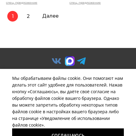
спец. предложение
спец. предложение
Далее
1
2
Мы обрабатываем файлы cookie. Они помогают нам
делать этот сайт удобнее для пользователей. Нажав
© ООО «Предприятие «Удача».
кнопку «Соглашаюсь», вы даёте своё согласие на
Политика обработки
обработку файлов cookie вашего браузера. Однако
персональных данных
вы можете запретить обработку некоторых типов
файлов cookie в настройках вашего браузера либо
Вся информация на сайте
brelil-russia.ru
имеет
на странице «Уведомление об использовании
исключительно информационный характер и не может
файлов cookie».
быть определена как публичная оферта ни при каких
обстоятельствах.
СОГЛАШАЮСЬ