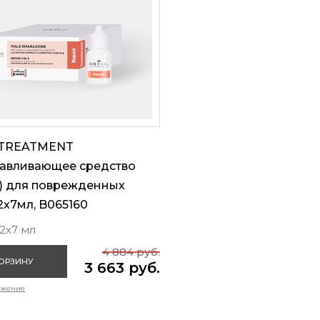
 TREATMENT
навливающее средство
н) для поврежденных
12х7мл, B065160
2х7 мл
4 884 руб.
КОРЗИНУ
3 663 руб.
ожение