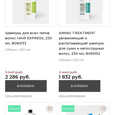
Шампунь для всех типов
AMINO TREATMENT
волос HAIR EXPRESS, 250
увлажняющий и
мл, B065133
распутывающий шампунь
для сухих и непослушных
Объем: 250 мл.
волос, 250 мл, B065152
Объем: 250 мл
3 047 руб.
2 442 руб.
2 286 руб.
1 832 руб.
В КОРЗИНУ
В КОРЗИНУ
спец. предложение
спец. предложение
Акция
Акция