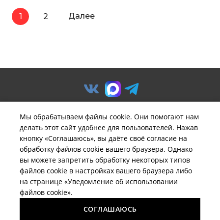
Далее
1
2
Мы обрабатываем файлы cookie. Они помогают нам
делать этот сайт удобнее для пользователей. Нажав
© ООО «Предприятие «Удача».
кнопку «Соглашаюсь», вы даёте своё согласие на
Политика обработки
обработку файлов cookie вашего браузера. Однако
персональных данных
вы можете запретить обработку некоторых типов
файлов cookie в настройках вашего браузера либо
Вся информация на сайте
brelil-russia.ru
имеет
на странице «Уведомление об использовании
исключительно информационный характер и не может
файлов cookie».
быть определена как публичная оферта ни при каких
обстоятельствах.
СОГЛАШАЮСЬ
Поддержка сайта