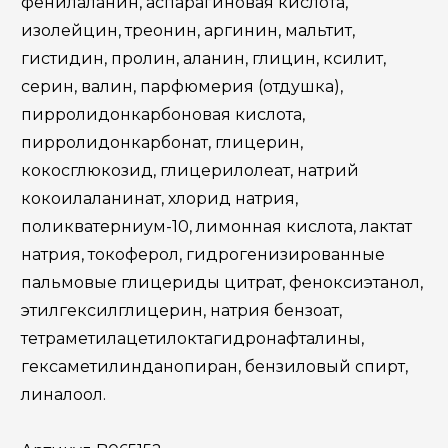
фенилаланин, аспарагиновая кислота,
изолейцин, треонин, аргинин, мальтит,
гистидин, пролин, аланин, глицин, ксилит,
серин, валин, парфюмерия (отдушка),
пирролидонкарбоновая кислота,
пирролидонкарбонат, глицерин,
кокосглюкозид, глицерилолеат, натрий
кокоилаланинат, хлорид натрия,
поликватерниум-10, лимонная кислота, лактат
натрия, токоферол, гидрогенизированные
пальмовые глицериды цитрат, феноксиэтанол,
этилгексилглицерин, натрия бензоат,
тетраметилацетилоктагидронафталины,
гексаметилинданопиран, бензиловый спирт,
линалоол.