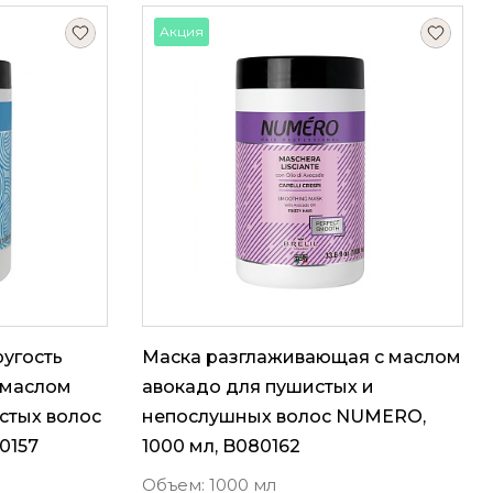
Акция
угость
Маска разглаживающая с маслом
 маслом
авокадо для пушистых и
стых волос
непослушных волос NUMERO,
0157
1000 мл, B080162
Объем: 1000 мл