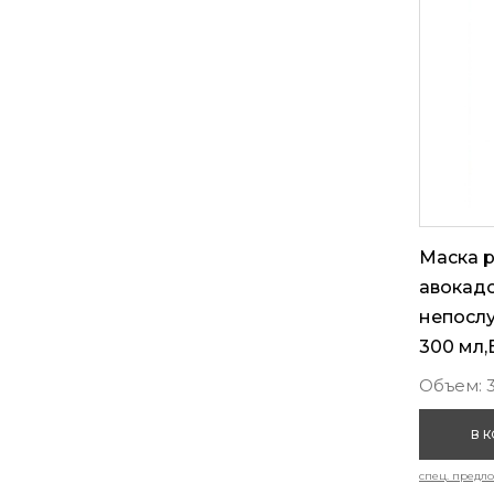
Маска 
авокадо
непосл
300 мл,
Объем: 
В 
спец. предл