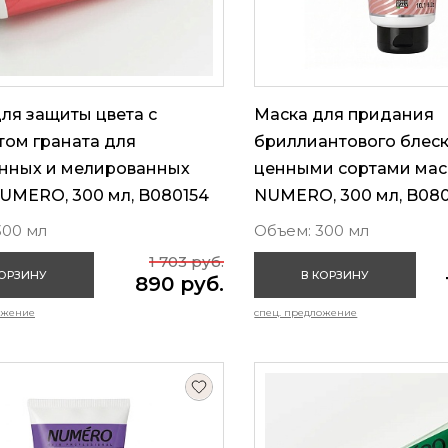
ля защиты цвета с
Маска для придания
том граната для
бриллиантового блеск
нных и мелированных
ценными сортами мас
UMERO, 300 мл, B080154
NUMERO, 300 мл, B08
300 мл
Объем: 300 мл
1 703 руб.
КОРЗИНУ
В КОРЗИНУ
890 руб.
ожение
спец. предложение