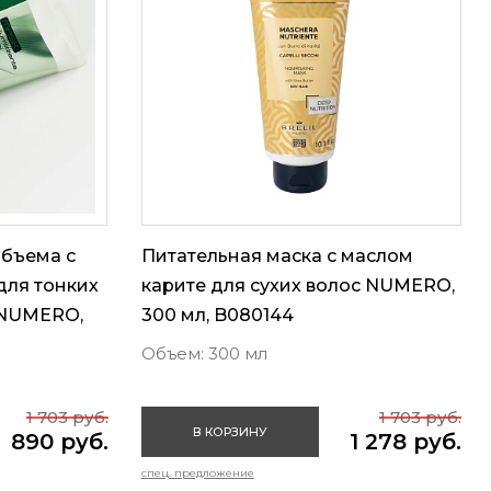
объема с
Питательная маска с маслом
для тонких
карите для сухих волос NUMERO,
 NUMERO,
300 мл, B080144
Объем: 300 мл
1 703 руб.
1 703 руб.
В КОРЗИНУ
890 руб.
1 278 руб.
спец. предложение