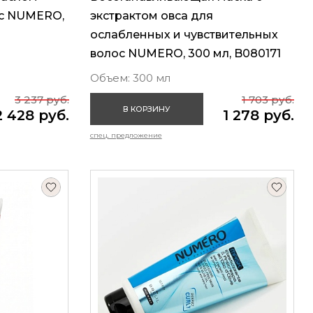
ос NUMERO,
экстрактом овса для
ослабленных и чувствительных
волос NUMERO, 300 мл, B080171
Объем: 300 мл
3 237 руб.
1 703 руб.
В КОРЗИНУ
2 428 руб.
1 278 руб.
спец. предложение