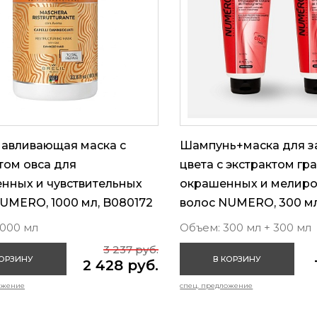
навливающая маска с
Шампунь+маска для 
том овса для
цвета с экстрактом гр
нных и чувствительных
окрашенных и мелир
UMERO, 1000 мл, B080172
волос NUMERO, 300 мл
1000 мл
Объем: 300 мл + 300 мл
3 237 руб.
КОРЗИНУ
В КОРЗИНУ
2 428 руб.
ожение
спец. предложение