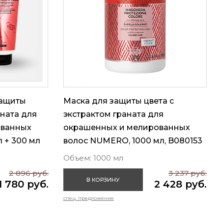
защиты
Маска для защиты цвета с
аната для
экстрактом граната для
ованных
окрашенных и мелированных
 + 300 мл
волос NUMERO, 1000 мл, B080153
Объем: 1000 мл
2 896 руб.
3 237 руб.
В КОРЗИНУ
1 780 руб.
2 428 руб.
спец. предложение