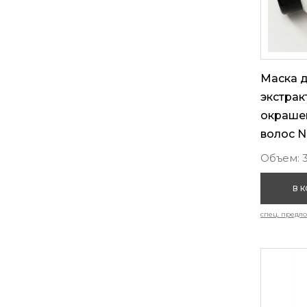
Маска д
экстрак
окраше
волос N
Объем: 
В 
спец. предл