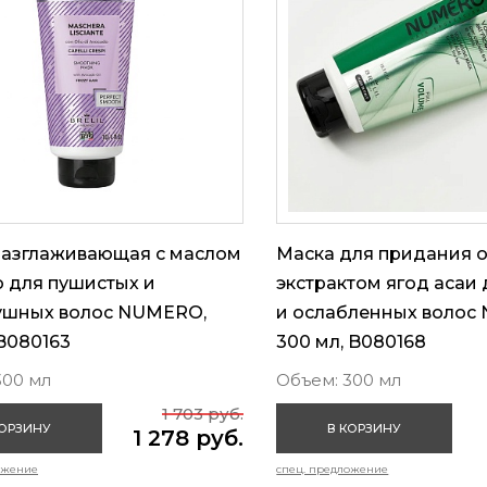
разглаживающая с маслом
Маска для придания 
 для пушистых и
экстрактом ягод асаи 
ушных волос NUMERO,
и ослабленных волос
B080163
300 мл, B080168
300 мл
Объем: 300 мл
1 703 руб.
КОРЗИНУ
В КОРЗИНУ
1 278 руб.
ожение
спец. предложение