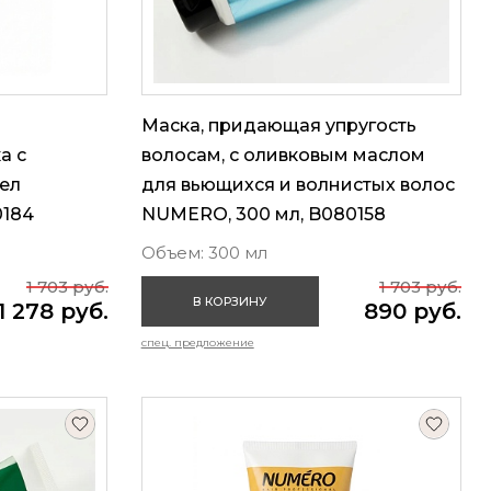
Маска, придающая упругость
а с
волосам, с оливковым маслом
ел
для вьющихся и волнистых волос
0184
NUMERO, 300 мл, B080158
Объем: 300 мл
1 703 руб.
1 703 руб.
В КОРЗИНУ
1 278 руб.
890 руб.
спец. предложение