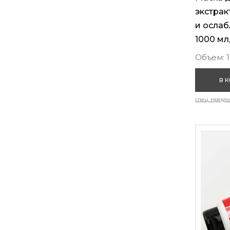
экстрак
и осла
1000 мл
Объем: 
В 
спец. предл