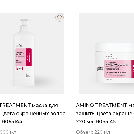
TREATMENT маска для
AMINO TREATMENT ма
цвета окрашенных волос,
защиты цвета окрашен
, B065144
220 мл, B065145
1000 мл
Объем: 220 мл