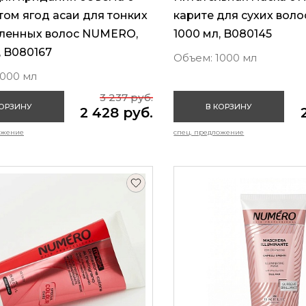
том ягод асаи для тонких
карите для сухих вол
бленных волос NUMERO,
1000 мл, B080145
, B080167
Объем: 1000 мл
1000 мл
3 237 руб.
КОРЗИНУ
В КОРЗИНУ
2 428 руб.
ожение
спец. предложение