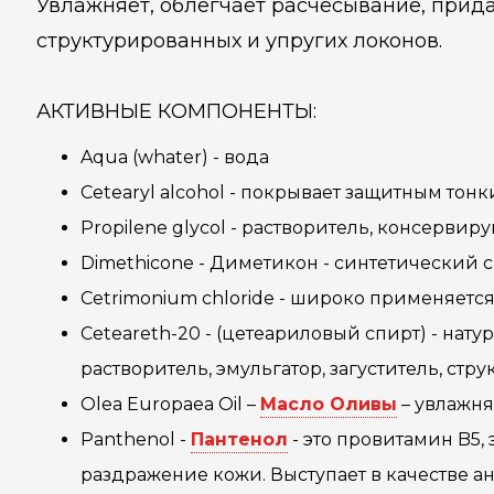
Увлажняет, облегчает расчёсывание, прида
структурированных и упругих локонов.
АКТИВНЫЕ КОМПОНЕНТЫ:
Aqua (whater) - вода
Cetearyl alcohol - покрывает защитным тон
Propilene glycol - растворитель, консерви
Dimethicone - Диметикон - синтетический
Cetrimonium chloride - широко применяетс
Ceteareth-20 - (цетеариловый спирт) - нат
растворитель, эмульгатор, загуститель, стр
Olea Europaea Oil –
Масло Оливы
– увлажня
Pаnthenol -
Пантенол
- это провитамин B5,
раздражение кожи. Выступает в качестве ан